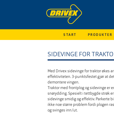
START
PRODUKTER
SIDEVINGE FOR TRAKTO
Med Drivex sidevinge for traktor økes 
effektiviteten. 3-punktsfestet gjør at de
demontere vingen.
Traktor med frontplog og sidevinge er 
snørydding. Spesielt i tettbygde strøk e
sidevinge smidig og effektiv. Parkerte b
ikke noe større problem fordi plogen ra
og svinges inn/ut.