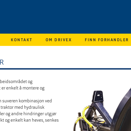
KONTAKT
OM DRIVEX
FINN FORHANDLER
R
arbeidsområdet og
t er enkelt å montere og
en suveren kombinasjon ved
r traktor med hydraulisk
iler og andre hindringer utgjør
skt og enkelt kan heves, senkes