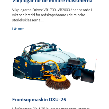
Vikplogar för de mindre maskinerna
Vikplogarna Drivex VB1700–VB2000 är anpssade i
vikt och bredd för redskapsbärare i de mindre
storleksklasserna.…
Läs mer
Frontsopmaskin DXU-25
Vår frontsop DXU-25 levereras med styrsystemet