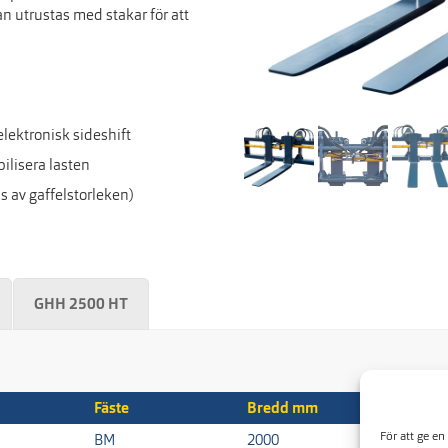
n utrustas med stakar för att
elektronisk sideshift
bilisera lasten
s av gaffelstorleken)
GHH 2500 HT
Fäste
Bredd mm
För att ge en
BM
2000