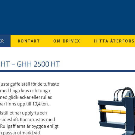
ER
KONTAKT
OM DRIVEX
HITTA ÅTERFÖRS
 HT – GHH 2500 HT
ta gaffelställ för de tuffaste
g med höga krav och tunga
ed glidklackar eller rullar.
kar finns upp till 19,4 ton.
stället har upplyfta och
d sideshift. Kan utrustas med
 Rullgafflarna är byggda enligt
h passar utmärkt vid