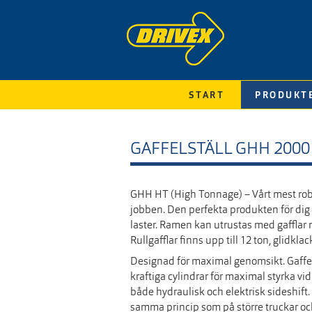
START
PRODUKT
GAFFELSTÄLL GHH 2000
GHH HT (High Tonnage) – Vårt mest robus
jobben. Den perfekta produkten för di
laster. Ramen kan utrustas med gafflar m
Rullgafflar finns upp till 12 ton, glidklac
Designad för maximal genomsikt. Gaffel
kraftiga cylindrar för maximal styrka vi
både hydraulisk och elektrisk sideshift.
samma princip som på större truckar oc