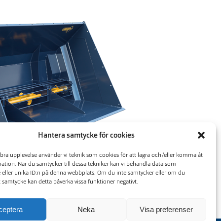
Hantera samtycke för cookies
 bra upplevelse använder vi teknik som cookies för att lagra och/eller komma åt
ation. När du samtycker till dessa tekniker kan vi behandla data som
rskopor SS20 – SS40
 eller unika ID:n på denna webbplats. Om du inte samtycker eller om du
ad för de lite större hjullastarna och
tt samtycke kan detta påverka vissa funktioner negativt.
ra storlekar, 2 000, 2 500, 3 000 och 4 000
liter.
ceptera
Neka
Visa preferenser