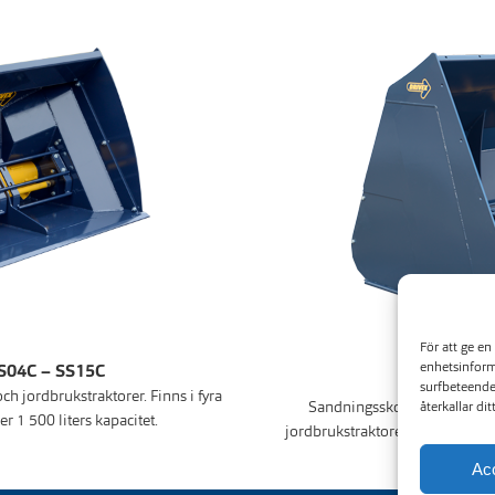
För att ge en
enhetsinform
S04C – SS15C
Sandsprida
surfbeteende
h jordbrukstraktorer. Finns i fyra
Sandningsskopor är konstruer
återkallar di
r 1 500 liters kapacitet.
jordbrukstraktorerna. Finns i fy
Ac