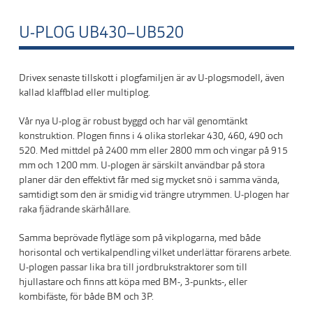
U-PLOG UB430–UB520
Drivex senaste tillskott i plogfamiljen är av U-plogsmodell, även
kallad klaffblad eller multiplog.
Vår nya U-plog är robust byggd och har väl genomtänkt
konstruktion. Plogen finns i 4 olika storlekar 430, 460, 490 och
520. Med mittdel på 2400 mm eller 2800 mm och vingar på 915
mm och 1200 mm. U-plogen är särskilt användbar på stora
planer där den effektivt får med sig mycket snö i samma vända,
samtidigt som den är smidig vid trängre utrymmen. U-plogen har
raka fjädrande skärhållare.
Samma beprövade flytläge som på vikplogarna, med både
horisontal och vertikalpendling vilket underlättar förarens arbete.
U-plogen passar lika bra till jordbrukstraktorer som till
hjullastare och finns att köpa med BM-, 3-punkts-, eller
kombifäste, för både BM och 3P.