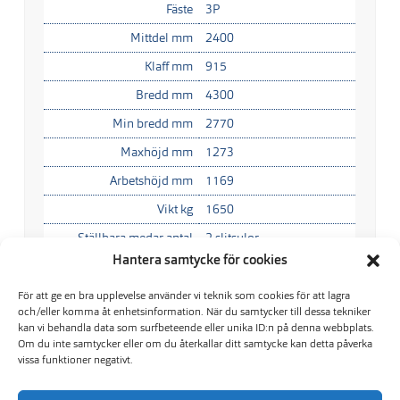
Fäste
3P
Mittdel mm
2400
Klaff mm
915
Bredd mm
4300
Min bredd mm
2770
Maxhöjd mm
1273
Arbetshöjd mm
1169
Vikt kg
1650
Ställbara medar antal
2 slitsulor
Hantera samtycke för cookies
Flytläge
Ja
För att ge en bra upplevelse använder vi teknik som cookies för att lagra
och/eller komma åt enhetsinformation. När du samtycker till dessa tekniker
kan vi behandla data som surfbeteende eller unika ID:n på denna webbplats.
UB 460
Om du inte samtycker eller om du återkallar ditt samtycke kan detta påverka
vissa funktioner negativt.
UB 490