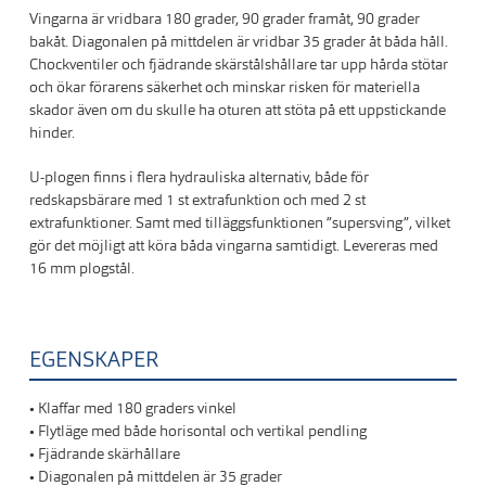
Vingarna är vridbara 180 grader, 90 grader framåt, 90 grader
bakåt. Diagonalen på mittdelen är vridbar 35 grader åt båda håll.
Chockventiler och fjädrande skärstålshållare tar upp hårda stötar
och ökar förarens säkerhet och minskar risken för materiella
skador även om du skulle ha oturen att stöta på ett uppstickande
hinder.
U-plogen finns i flera hydrauliska alternativ, både för
redskapsbärare med 1 st extrafunktion och med 2 st
extrafunktioner. Samt med tilläggsfunktionen ”supersving”, vilket
gör det möjligt att köra båda vingarna samtidigt. Levereras med
16 mm plogstål.
EGENSKAPER
• Klaffar med 180 graders vinkel
• Flytläge med både horisontal och vertikal pendling
• Fjädrande skärhållare
• Diagonalen på mittdelen är 35 grader