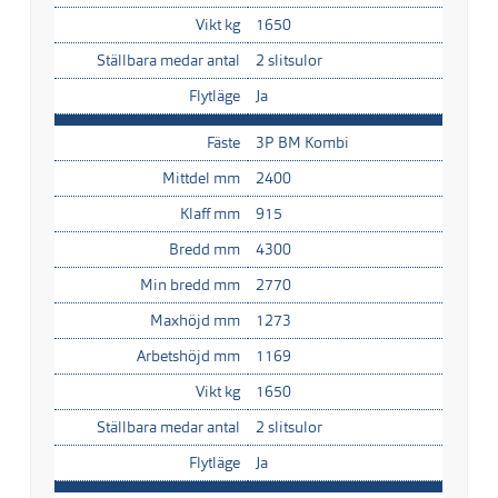
Vikt kg
1650
Ställbara medar antal
2 slitsulor
Flytläge
Ja
Fäste
3P BM Kombi
Mittdel mm
2400
Klaff mm
915
Bredd mm
4300
Min bredd mm
2770
Maxhöjd mm
1273
Arbetshöjd mm
1169
Vikt kg
1650
Ställbara medar antal
2 slitsulor
Flytläge
Ja