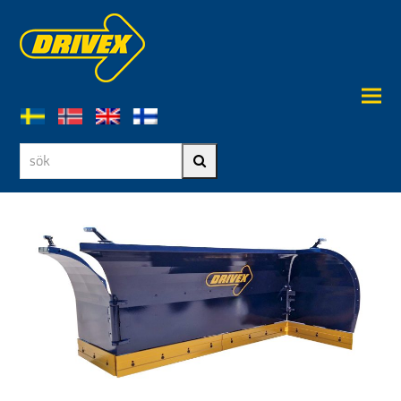
sök
Sök