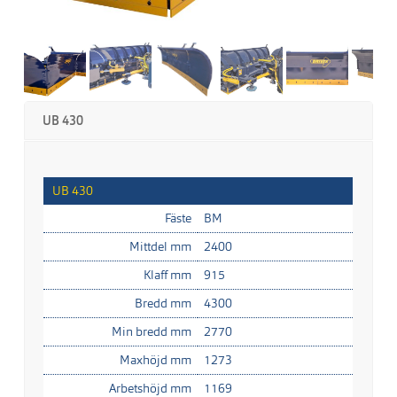
UB 430
UB 430
Fäste
BM
Mittdel mm
2400
Klaff mm
915
Bredd mm
4300
Min bredd mm
2770
Maxhöjd mm
1273
Arbetshöjd mm
1169