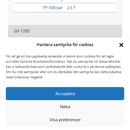
TP 500/par
2,5 T
GH 1200
GH 1500
Hantera samtycke för cookies
För att ge en bra upplevelse använder vi teknik som cookies för att lagra
GH 1500 4,7 T
och/eller komma åt enhetsinformation. När du samtycker till dessa tekniker
kan vi behandla data som surfbeteende eller unika ID:n på denna webbplats.
GH 2000
Om du inte samtycker eller om du återkallar ditt samtycke kan detta påverka
vissa funktioner negativt.
GH 2200
Acceptera
GH 2500
Neka
Gafflar
Visa preferenser
Drivex AB Box 117 | SE-828 22 Edsbyn | info@drivex.se | tfn: 0271-